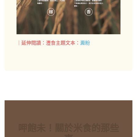
｜延伸閱讀：灃食主題文本：
澱粉
呷飽未！關於米食的那些