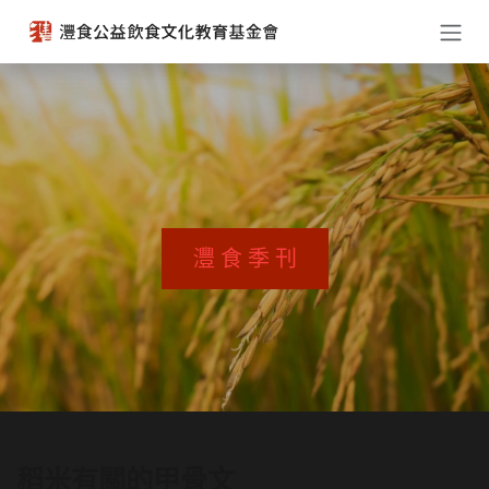
跳至內容
灃 食 季 刊
稻米有關的甲骨文