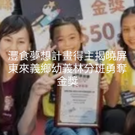
灃食夢想計畫得主揭曉屏
東來義鄉幼義林分班勇奪
金獎