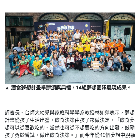
▲ 灃食夢想計畫舉辦頒獎典禮，14組夢想團隊展現成果。
評審長、台師大幼兒與家庭科學學系教授林如萍表示，夢想
計畫從孩子生活出發，飲食決策由孩子來做決定，「飲食夢
想可以從喜歡吃的、當然也可從不想要吃的方向出發，鼓勵
孩子勇於嘗試，做出飲食決策。」而今年從46個夢想中脫穎