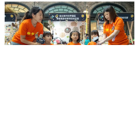
▲ 竹科實中附幼現場呈現夢想歷程，獲夢想表達獎。
灃食教育基金會表示，今年入選的14組夢想團隊呈現方式多
元豐富，從不同生活視角切入探索飲食知識；有團隊透過觀
察種植，親手種下仙草、稻米及艾草等，體驗食材從農場到