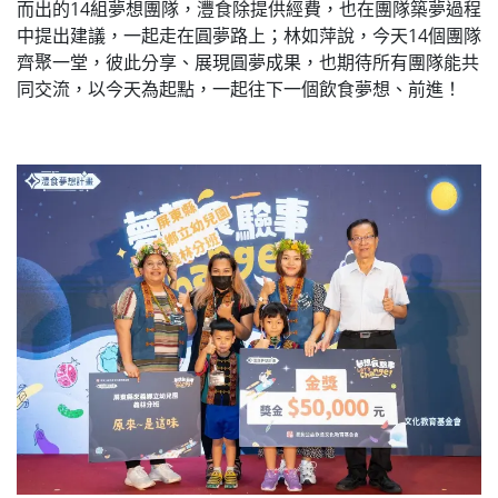
而出的14組夢想團隊，灃食除提供經費，也在團隊築夢過程
中提出建議，一起走在圓夢路上；林如萍說，今天14個團隊
齊聚一堂，彼此分享、展現圓夢成果，也期待所有團隊能共
同交流，以今天為起點，一起往下一個飲食夢想、前進！