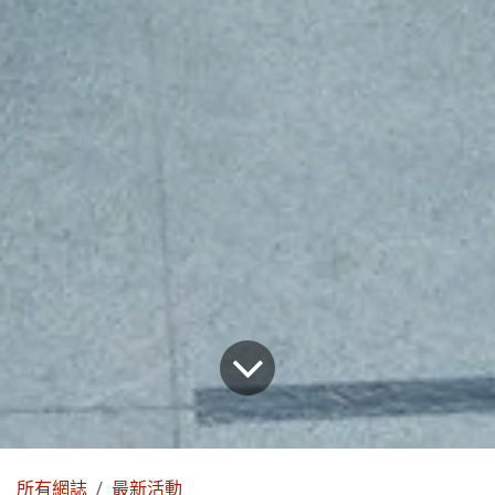
所有網誌
最新活動