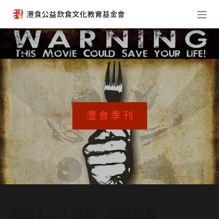
跳至內容
灃 食 季 刊
蔬醒人心｜影音、書籍推薦