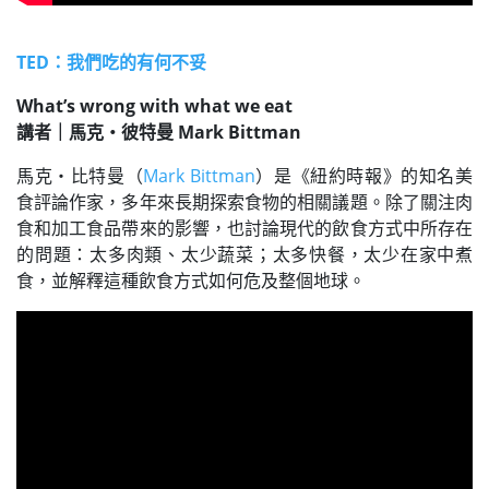
TED：我們吃的有何不妥
What’s wrong with what we eat
講者｜馬克・彼特曼 Mark Bittman
馬克‧比特曼（
Mark Bittman
）是《紐約時報》的知名美
食評論作家，多年來長期探索食物的相關議題。除了關注肉
食和加工食品帶來的影響，也討論現代的飲食方式中所存在
的問題：太多肉類、太少蔬菜；太多快餐，太少在家中煮
食，並解釋這種飲食方式如何危及整個地球。