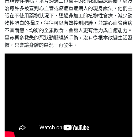
出現慢性疾病。本片透過二位醫生的研究和臨床經驗，以及
治癒許多被宣判心血管或癌症重症病人的現身說法，他們主
張在不使用藥物狀況下，透過非加工的植物性食療，減少動
物性蛋白的攝取，往往可以有效控制肥胖，並讓心血管疾病
不藥而癒。均衡的全素飲食，會讓人更有活力與自癒能力。
畢竟再多救急的冠狀動脈繞道手術，沒有從根本改變生活習
慣，只會讓身體的惡況一再發生。