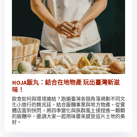
HOJA飯丸：結合在地物產 玩出臺灣新滋
味！
飲食如何與環境連結？跑遍臺灣各個角落規劃不同文
化小旅行的魏兆廷，結合飯糰事業與地方物產，從實
體店面到快閃，將四季變化與族群風土揉捏進一顆顆
的飯糰中，邀請大家一起用味蕾來感受這片土地的美
好。