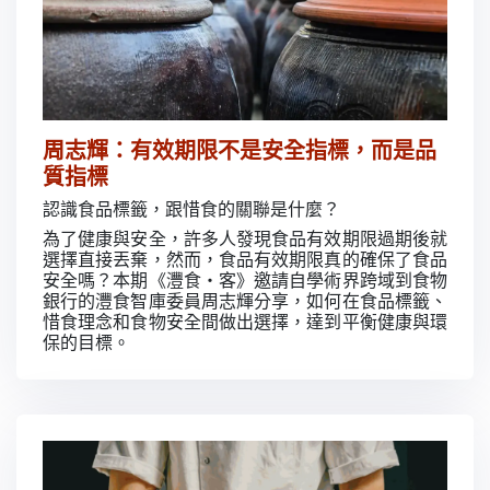
周志輝：有效期限不是安全指標，而是品
質指標
認識食品標籤，跟惜食的關聯是什麼？
為了健康與安全，許多人發現食品有效期限過期後就
選擇直接丟棄，然而，食品有效期限真的確保了食品
安全嗎？本期《灃食・客》邀請自學術界跨域到食物
銀行的灃食智庫委員周志輝分享，如何在食品標籤、
惜食理念和食物安全間做出選擇，達到平衡健康與環
保的目標。