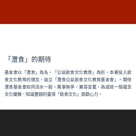
「灃食」的期待
基金會以「灃食」為名，「公益飲食文化教育」為形，本著投入飲
食文化教育的理念，設立「灃食公益飲食文化教育基金會」。期待
灃食基金會如同活水一般，萬事無爭，兼容並蓄，為成就一個蘊含
文化優雅、知識豐饒的臺灣「飲食文化」貢獻心力。