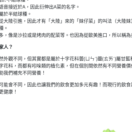
語音接近於A，因此衍伸出A菜的名字。
屬於半結球種。
從大陸引進，因此才有「大陸」來的「妹仔菜」的叫法（大陸妹
種。
多，像是沙拉或是烤肉的配菜等。也因為從歐美進口，所以稱為
家人？
外觀不同，但其實都是屬於十字花科蕓(ㄩㄣˊ)薹(ㄊㄞˊ)屬甘
字花科，而都有吲哚類的植化素，但在個別間依然有不同營養價
助我們補充不同營養！
可能會不同，因此也讓我們的飲食更加多元有趣！而現行的飲食
更健康！