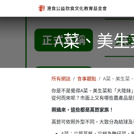
跳至內容
A菜、美
所有網誌
食事觀點
A菜、美生菜
你是不是覺得A菜、美生菜和「大陸妹
從何而來呢？市面上又有哪些農產品是
照過來，這些都是萵苣家族！
萵苣可依照外型不同，大致分為結球及
A菜：尖葉萵苣，又稱為鴨仔菜，