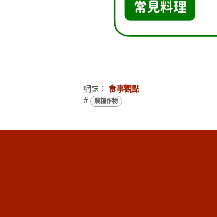
網誌：
食事觀點
#
農糧作物