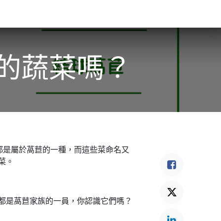
食驗事
良食教育
營養5餐​
灃食季刊​
的蔬菜嗎？
都是屬於萵苣的一種，而這些菜命名又
菜。
都是萵苣家族的一員，你認識它們嗎？