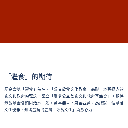
「灃食」的期待
基金會以「灃食」為名，「公益飲食文化教育」為形，本著投入飲
食文化教育的理念，設立「灃食公益飲食文化教育基金會」。期待
灃食基金會如同活水一般，萬事無爭，兼容並蓄，為成就一個蘊含
文化優雅、知識豐饒的臺灣「飲食文化」貢獻心力。