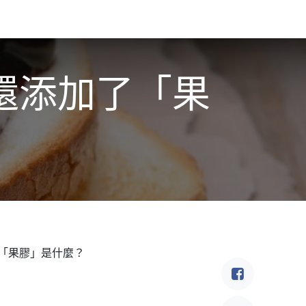
食驗事
良食教育
營養5餐​
灃食季刊​
還添加了「果
「果膠」是什麼？