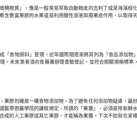
增稠物質」，像是一般常見萃取自動物皮的吉利丁或是海藻經
煮含豐富果膠的水果或是利用酸性溶液與廢果皮作用，以取得
成「食物原料」管理，近年國際間逐漸將其列為「食品添加物」，
理。未來業者須向食藥署辦理查驗登記，並符合相關規格標準，
，果膠的確是一種食物添加物，為了避免任何添加物疑慮，最
國藍帶廚藝學院的課程規定，所謂的「果醬」，必須是用新鮮
合成的人工果膠或其它果膠，才能稱為果醬。下次不妨就在家