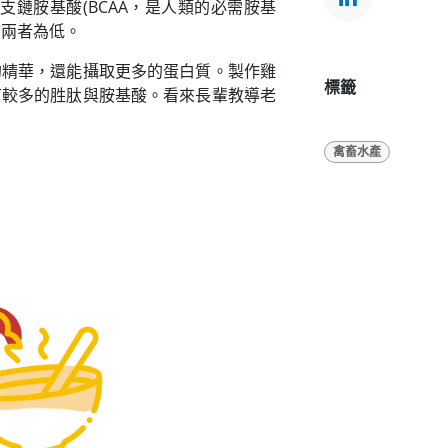
鏈胺基酸(BCAA，是人類的必需胺基
前兩者為低。
的精華，還能攝取更多的蛋白質。製作雞
標籤
有較多的胜肽與胺基酸。看來長輩教導老
禽畜水產