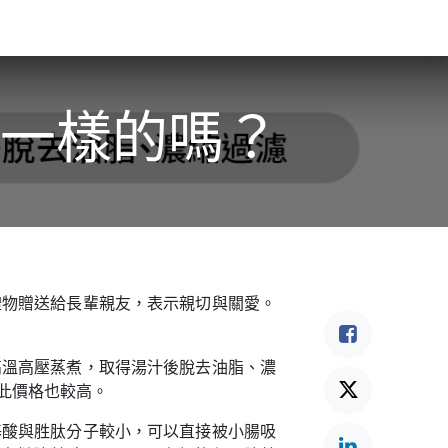
食驗事
良食教育
營養5餐​
灃食季刊​
一樣的嗎？
禮物贈送給長輩親友，表示親切與關愛。
高溫高壓蒸煮，取得湯汁後脫去油脂、濃
此價格也較高。
基酸與胜肽分子較小，可以直接被小腸吸