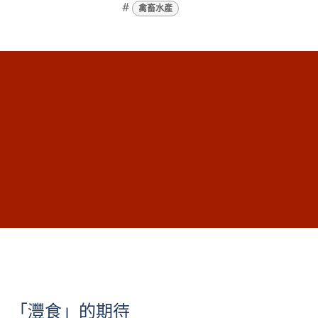
#
禽畜水產
「灃食」的期待