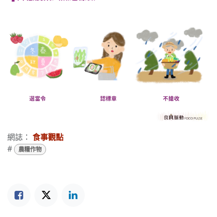
網誌：
食事觀點
#
農糧作物