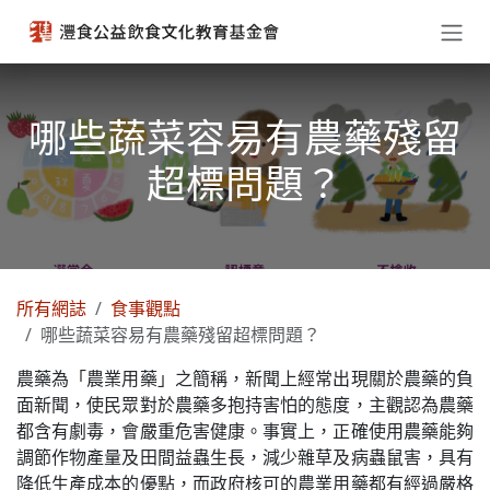
跳至內容
哪些蔬菜容易有農藥殘留
超標問題？
所有網誌
食事觀點
哪些蔬菜容易有農藥殘留超標問題？
農藥為「農業用藥」之簡稱，新聞上經常出現關於農藥的負
面新聞，使民眾對於農藥多抱持害怕的態度，主觀認為農藥
都含有劇毒，會嚴重危害健康。事實上，正確使用農藥能夠
調節作物產量及田間益蟲生長，減少雜草及病蟲鼠害，具有
降低生產成本的優點，而政府核可的農業用藥都有經過嚴格