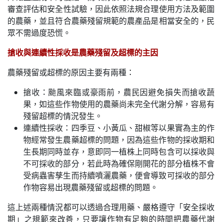
審查評估和安全性試驗，因此依照法規合理使用方法及範圍
的農藥，並且符合農藥殘留規範的農產品是相當安全的，民
眾不需過度恐慌。
搶收與連續性採收是農藥殘留及超標的主因
農藥殘留或超標的原因主要有兩種：
搶收：颱風來臨或豪雨前，農民因避免損失而搶收蔬
果，如這些作物使用的農藥尚未完全代謝分解，容易有
殘留超標的情況發生。
連續性採收：四季豆、小黃瓜、甜椒等以果實為主的作
物經常發生農藥超標的問題，因為這些作物的採收期和
生長期同時並存，意即同一植株上同時包含可以採收與
不可採收的部分，若此時為確保剛開花的部分植株不會
受病蟲害孳生而持續噴灑農藥，便會導致可採收的部分
作物容易出現農藥殘留或超標的問題。
這上述兩種情況都可以透過合理用藥、嚴格遵守「安全採收
期」之規範來改善，只要讓作物有足夠的時間把農藥代謝