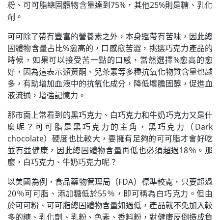
粉、可可脂總固體物含量達到75%，其他25%則是糖、乳化
劑。
可可除了帶有豐富的營養素之外，本身還帶有苦味，因此總
固體物含量占比%愈高的，口感愈苦澀，挑選巧克力產品的
時候，如果可以接受苦一點的口感，當然選擇%愈高的愈
好，因為這表示類黃酮、兒茶素等多種抗氧化物質含量也越
多，有助增加血液中的抗氧化成分，降低壞膽固醇，促進血
液流通，增強記憶力。
那市面上常看到的黑巧克力、白巧克力和牛奶巧克力又是什
麼呢？可可脂是黑巧克力的主角，黑巧克力（Dark
chocolate）硬度也比較大，要擁有足夠的可可脂才會好吃
並有益健康，因此總固體物含量再低也必須超過18％。那
麼，白巧克力、牛奶巧克力呢？
以美國為例，食品藥物管理局（FDA）標準較寬，只要超過
20％可可脂、添加糖低於55％，即可稱為白巧克力。但由
於可可粉、可可脂總固體物含量如過低，產品就不免加入較
多的糖、乳化劑、乳粉、色素、香料粉，對健康反倒造成負