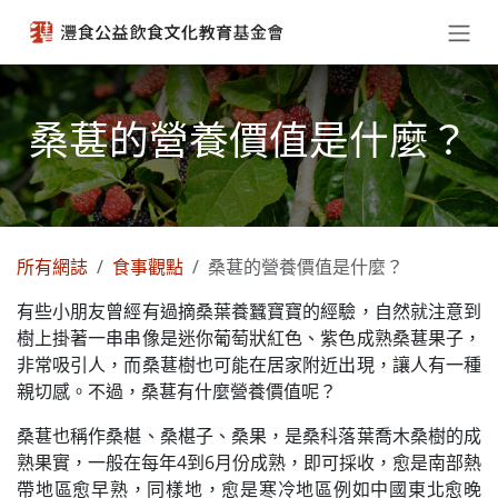
跳至內容
桑葚的營養價值是什麼？
所有網誌
食事觀點
桑葚的營養價值是什麼？
有些小朋友曾經有過摘桑葉養蠶寶寶的經驗，自然就注意到
樹上掛著一串串像是迷你葡萄狀紅色、紫色成熟桑葚果子，
非常吸引人，而桑葚樹也可能在居家附近出現，讓人有一種
親切感。不過，桑葚有什麼營養價值呢？
桑葚也稱作桑椹、桑椹子、桑果，是桑科落葉喬木桑樹的成
熟果實，一般在每年4到6月份成熟，即可採收，愈是南部熱
帶地區愈早熟，同樣地，愈是寒冷地區例如中國東北愈晚