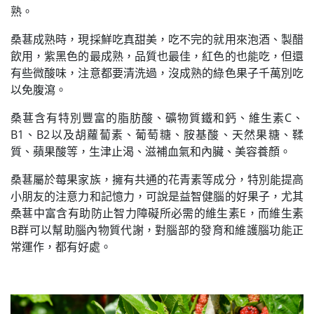
熟。
桑葚成熟時，現採鮮吃真甜美，吃不完的就用來泡酒、製醋
飲用，紫黑色的最成熟，品質也最佳，紅色的也能吃，但還
有些微酸味，注意都要清洗過，沒成熟的綠色果子千萬別吃
以免腹瀉。
桑葚含有特別豐富的脂肪酸、礦物質鐵和鈣、維生素C、
B1、B2以及胡蘿蔔素、葡萄糖、胺基酸、天然果糖、鞣
質、蘋果酸等，生津止渴、滋補血氣和內臟、美容養顏。
桑葚屬於莓果家族，擁有共通的花青素等成分，特別能提高
小朋友的注意力和記憶力，可說是益智健腦的好果子，尤其
桑葚中富含有助防止智力障礙所必需的維生素E，而維生素
B群可以幫助腦內物質代謝，對腦部的發育和維護腦功能正
常運作，都有好處。