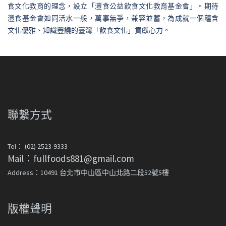
食文化教育的理念，設立「灃食公益飲食文化教育基金會」。期待
灃食基金會如同活水一般，萬事無爭，兼容並蓄，為成就一個蘊含
文化優雅、知識豐饒的臺灣「飲食文化」貢獻心力。
聯繫方式
Tel： (02) 2523-9333
Mail：fullfoods881@gmail.com
Address：10491 台北市中山區中山北路二段52號5樓
版權聲明