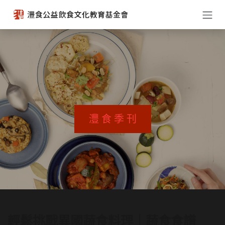
跳至內容
灃 食 季 刊
輕鬆挑戰異國蔬食料理｜蔬食食譜