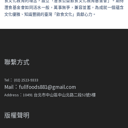
食文化教育的理念，設立「灃食公益飲食文化教育基金會」。期待
灃食基金會如同活水一般，萬事無爭，兼容並蓄，為成就一個蘊含
文化優雅、知識豐饒的臺灣「飲食文化」貢獻心力。
聯繫方式
Tel： (02) 2523-9333
Mail：fullfoods881@gmail.com
Address：10491 台北市中山區中山北路二段52號5樓
版權聲明