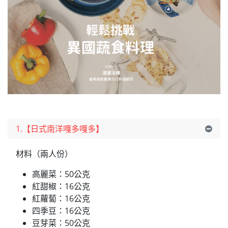
1.【日式南洋嘎多嘎多】
材料（兩人份）
高麗菜：50公克
紅甜椒：16公克
紅蘿蔔：16公克
四季豆：16公克
豆芽菜：50公克