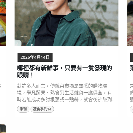
水市場在 1930 年...
然
2025年4月14日
哪裡都有新鮮事，只要有一雙發現的
眼睛！
美
對許多人而言，傳統菜市場是熟悉的購物環
境，舉凡蔬果、熟食到生活雜貨一應俱全，有
時若能成功多討根蔥或一點蒜，就會彷彿賺到
而開心不已。然而，對作家蘇凌而言，走進菜
季刊
蔬食季刊14
市場的目的並非買菜，而是「觀察」，舉凡招
牌的諧音梗、店面擺設、甚至老闆以前玩樂團
等無關買菜之事，才是她走入市場，好奇想一