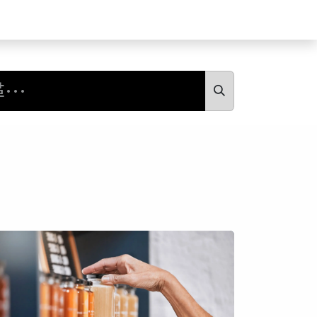
食驗事
良食教育
營養5餐​
灃食季刊​