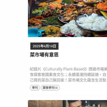
持在地農業發展。 觀察飲食文化 ...
2025年4月14日
菜市場有意思
紀錄片《Culturally Plant-Based》透過市場
食探索泰國素食文化；永續風潮持續延燒，自
己買的菜自己裝回家！菜市場文化蘊含生活智
慧，還可以運用在投資市場上？臺灣市場常見
季刊
蔬食季刊14
的紅綠藍三色包，你知道它真正的名稱嗎？如
何讓世界各國看見傳統市場文化？來看看宜蘭
「少年阿公」怎麼做！ 圖片來源：