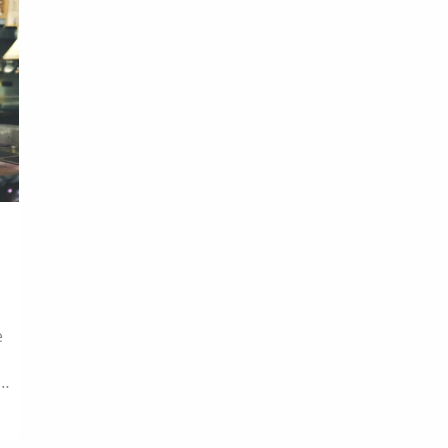
新
探究竟的地方...... 圖片來源： 蘇凌 提供 蘇凌，
《菜場搜神記》作者 人物攝影｜林冠良 因為要
吃早餐而踏入市場 蘇凌...
h
e