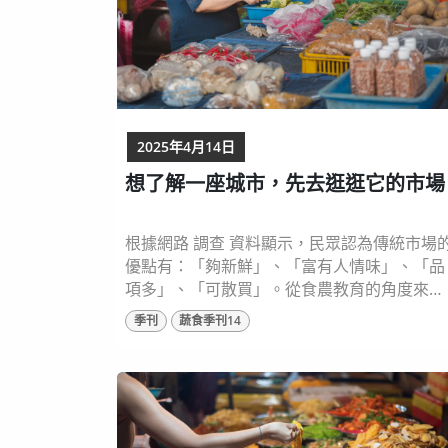
2025年4月14日
想了解一座城市，先去逛逛它的市場
根據網路 調查 資料顯示，民眾認為傳統市場
優點有：「夠新鮮」、「富有人情味」、「品
項多」、「可散買」。從食農教育的角度來
看，傳統市場是一個認識食物來源的絕佳場
季刊
蔬食季刊14
域，提供豐富而實際的學習機會，讓人們更深
入了解飲食與土地的連結： ​ 認識多樣化食材 
過與攤販交流，了解哪些蔬果是當季產物，進
而認識節氣與農作物生長的關係，培養消費者
選擇當季食材的習慣，不僅吃到健康，也能支