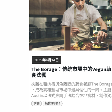
shutterstock 泰國的街頭無肉美食 2025年全
系列紀錄片 《Culturally Plan...
2025年4月14日
The Borage：傳統市場中的Vegan蔬
食法餐
夾雜在豬肉攤與魚販間的蔬食餐廳The Borag
，成為高雄鹽埕市場中最具個性的一隅。主廚
Austin以法式烹調手法結合在地食材，創作獨
特的「短套餐」，體現「越在地，即越國際」
季刊
蔬食季刊14
精神。他相信，用心的料理能賦予菜餚靈魂，