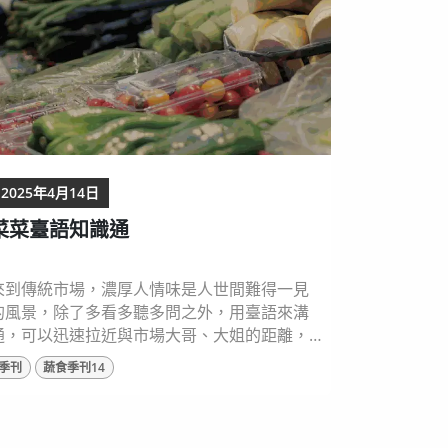
。 圖片來源：shutterstock...
2025年4月14日
菜菜臺語知識通
來到傳統市場，濃厚人情味是人世間難得一見
的風景，除了多看多聽多問之外，用臺語來溝
通，可以迅速拉近與市場大哥、大姐的距離，
也是了解食材故事的好方法。有些蔬果照著字
季刊
蔬食季刊14
面可略知一二其發音，但有些蔬果的名稱，真
是八竿子還打不著，讓人徒生問號；其實，許
多食材背後蘊藏著深厚的歷史文化，用臺語方