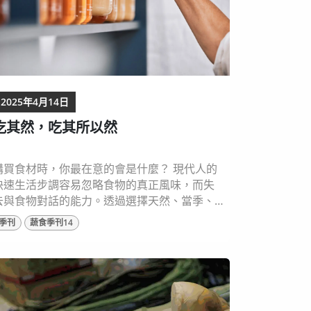
2025年4月14日
吃其然，吃其所以然
購買食材時，你最在意的會是什麼？ 現代人的
快速生活步調容易忽略食物的真正風味，而失
去與食物對話的能力。透過選擇天然、當季、
產地透明的食材，能夠重新連結回土地，成為
季刊
蔬食季刊14
聰明的消費者。習慣在家中烹飪，不僅有助健
康，也能培養孩子對食物的認識，透過簡單的
家常菜帶來幸福感與累積味覺記憶，全家人若
能好好坐下吃一頓飯，同時了解餐桌上的每種
食材，這樣不僅能吃其然，也能吃出其所以