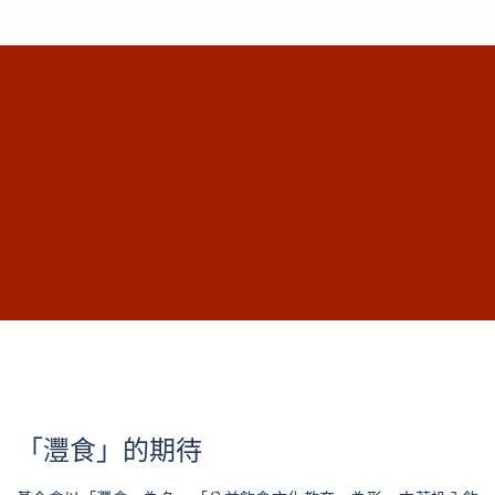
讓人感受到食材與四季的變化，顛覆大眾對蔬
食的刻板印象，邀請每位來訪者感受蔬食的無
限可能與傳統市場的獨特魅力。 圖片來源：
The Borage 提供 「The World is yo...
「灃食」的期待