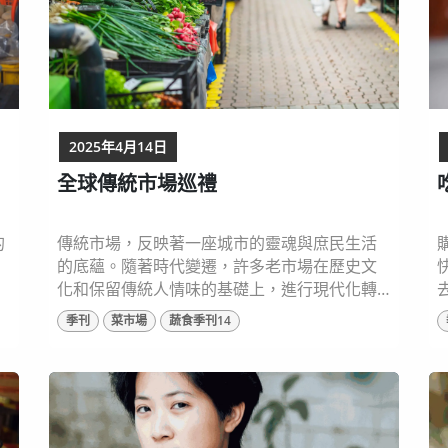
2025年4月14日
全球傳統市場巡禮
的
傳統市場，反映著一座城市的靈魂與庶民生活
的底蘊。隨著時代變遷，許多老市場在歷史文
化和保留傳統人情味的基礎上，進行現代化轉
型以適應當代需求，重視永續發展、改善衛生
季刊
菜市場
蔬食季刊14
條件、融入藝術裝置和烹飪體驗活動等，完美
透
融合傳統和現代的體現，藉此吸引年輕一代的
目光。 讓我們一起踏上這場感官與文化的盛
宴，探索全球市場交織而成的精彩故事。 圖片
來源：shutterstock 牛車水市場｜新加坡 牛車